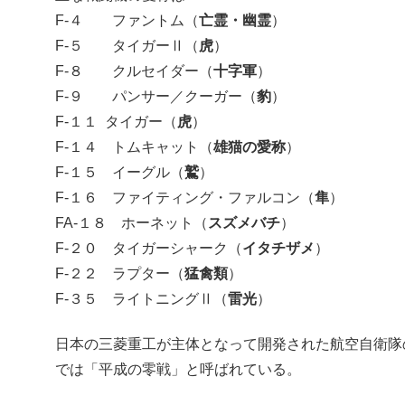
F-４ ファントム（
亡霊・幽霊
）
F-５ タイガーⅡ（
虎
）
F-８ クルセイダー（
十字軍
）
F-９ パンサー／クーガー（
豹
）
F-１１ タイガー（
虎
）
F-１４ トムキャット（
雄猫の愛称
）
F-１５ イーグル（
鷲
）
F-１６ ファイティング・ファルコン（
隼
）
FA-１８ ホーネット（
スズメバチ
）
F-２０ タイガーシャーク（
イタチザメ
）
F-２２ ラプター（
猛禽類
）
F-３５ ライトニングⅡ（
雷光
）
日本の三菱重工が主体となって開発された航空自衛隊
では「平成の零戦」と呼ばれている。