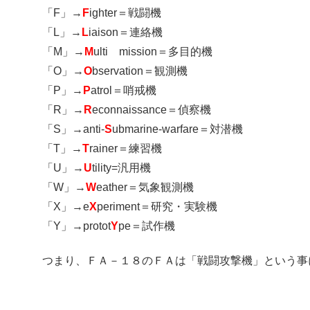
「F」→
F
ighter＝戦闘機
「L」→
L
iaison＝連絡機
「M」→
M
ulti mission＝多目的機
「O」→
O
bservation＝観測機
「P」→
P
atrol＝哨戒機
「R」→
R
econnaissance＝偵察機
「S」→anti-
S
ubmarine-warfare＝対潜機
「T」→
T
rainer＝練習機
「U」→
U
tility=汎用機
「W」→
W
eather＝気象観測機
「X」→e
X
periment＝研究・実験機
「Y」→protot
Y
pe＝試作機
つまり、ＦＡ－１８のＦＡは「戦闘攻撃機」という事