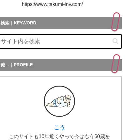
ttps://www.takumi-inv.com/
検索｜KEYWORD
俺…｜PROFILE
こう
このサイトも10年近くやって今はもう60歳を