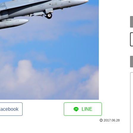
h
acebook
LINE
2017.06.28