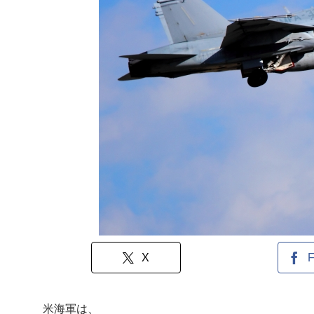
X
F
米海軍は、