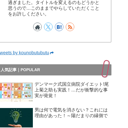
過ぎました。タイトルを変えるのもどうかと
思うので…このままでやらしていただくこと
をお許しください。
weets by kounobutubutu
人気記事｜POPULAR
デンマーク式国立病院ダイエット!尾
上菊之助も実践！…だが衝撃的な事
実が発覚！
男は何で電気を消さない？これには
理由があった！～陽だまりの縁側で