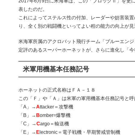
2017年6月9日に米海軍は、この「ブロックⅡ」を
表したのだ。
これによってステルス性の付加、レーダーや妨害装置
り、全く別の戦闘機といってよい程の能力の向上が見
米海軍所属のアクロバット飛行チーム「ブルーエンジ
定評のあるスーパーホーネットが、さらに進化し「今
米軍用機基本任務記号
ホーネットの正式名称はＦＡ－１８
この「Ｆ」や「Ａ」は米軍の軍用機基本任務記号と呼
「A」→
A
ttacker＝攻撃機
「B」→
B
omber=爆撃機
「C」→
C
argo＝輸送機
「E」→
E
lectronic＝電子戦機・早期警戒管制機