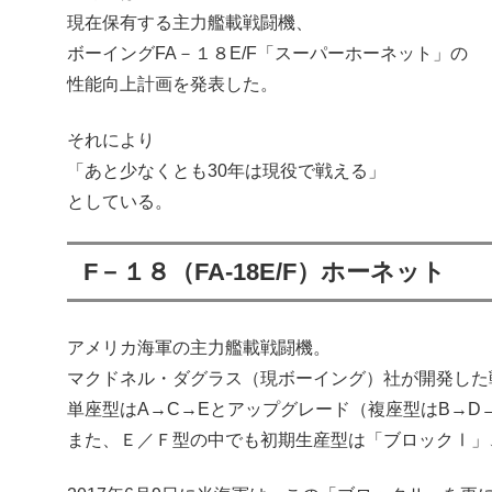
現在保有する主力艦載戦闘機、
ボーイングFA－１８E/F「スーパーホーネット」の
性能向上計画を発表した。
それにより
「あと少なくとも30年は現役で戦える」
としている。
F－１８（FA-18E/F）ホーネット
アメリカ海軍の主力艦載戦闘機。
マクドネル・ダグラス（現ボーイング）社が開発した戦
単座型はA→C→Eとアップグレード（複座型はB→D
また、Ｅ／Ｆ型の中でも初期生産型は「ブロックⅠ」