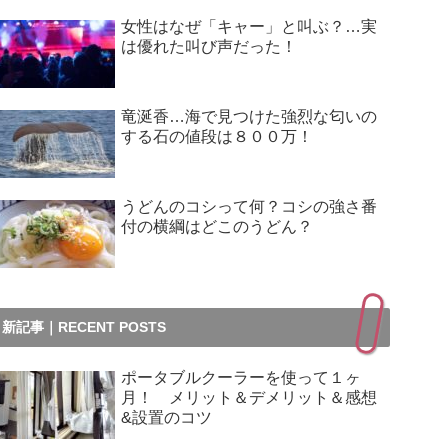
女性はなぜ「キャー」と叫ぶ？…実
は優れた叫び声だった！
竜涎香…海で見つけた強烈な匂いの
する石の値段は８００万！
うどんのコシって何？コシの強さ番
付の横綱はどこのうどん？
新記事｜RECENT POSTS
ポータブルクーラーを使って１ヶ
月！ メリット＆デメリット＆感想
&設置のコツ