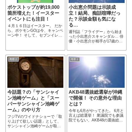
ポケストップが約19,000
小出恵介問題は示談成
箇所増えた！イースター
立！結局、痴話喧嘩だっ
イベントにも注目！
た？示談金額も気にな
る…
４月１６日はイースター。 だか
ら、ポケモンGOは今、キャンペ
週刊誌「フライデー」から始ま
ーン中！ そして、セブンイレブ
った小出恵介スキャンダル… 俳
ンがポケストップになったらし
優・小出恵介が相手が17歳の女
い。 これはポケモンGOファン
子高生と知りながら飲酒と不適
にとってかなり嬉しいニュース
切な関係を強要したという騒
だ。 ちなみにポケモンG［…続
動。 女性との関係は、示談が成
きを読む］
立したということで、とりあえ
考察２
考察２
［…続きを読む］
今話題？の「サンシャイ
AKB48選抜総選挙が沖縄
ン池崎ゲーム」と「スー
で開催！ その意外な理由
パーサンシャイン池崎ゲ
とは？
ーム」のやり方
今年も6月がやってきた。 6月と
言えば総選挙！ 衆議院でも参議
フジTVのワイドナショーで「取
院でもない、AKB48の選抜総選
り上げて欲しい話題」として、
挙だ。 9回目を迎える選抜総選
サンシャイン池崎ゲームが取り
挙だが、今年はなんと沖縄で開
上げられた。 当の本人が出てき