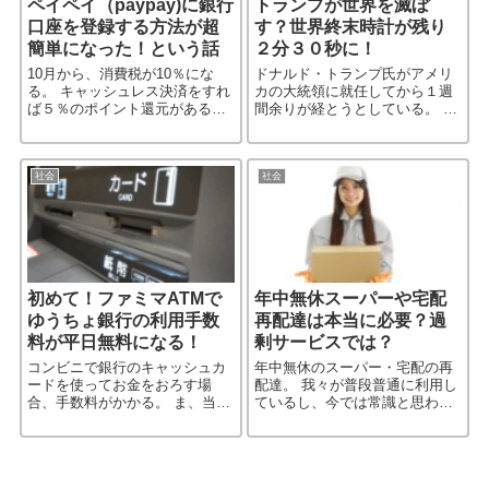
ペイペイ（paypay)に銀行
トランプが世界を滅ぼ
口座を登録する方法が超
す？世界終末時計が残り
簡単になった！という話
２分３０秒に！
10月から、消費税が10％にな
ドナルド・トランプ氏がアメリ
る。 キャッシュレス決済をすれ
カの大統領に就任してから１週
ば５％のポイント還元がある。
間余りが経とうとしている。 相
そこで、スマホ決済で有名な
変わらず話題に事欠かないトラ
「ペイペイ（paypay）」を使う
ンプ氏だが、ここに来てまた一
ことにした。 支払いは、クレジ
つ心配事が増えたようだ。 アメ
ットカードは使わず銀［…続き
リカの科学雑誌「プレティン・
社会
社会
を読む］
［…続きを読む］
初めて！ファミマATMで
年中無休スーパーや宅配
ゆうちょ銀行の利用手数
再配達は本当に必要？過
料が平日無料になる！
剰サービスでは？
コンビニで銀行のキャッシュカ
年中無休のスーパー・宅配の再
ードを使ってお金をおろす場
配達。 我々が普段普通に利用し
合、手数料がかかる。 ま、当然
ているし、今では常識と思われ
と言えば当然なのだが… そんな
ているこれらのサービス。 利用
中、来年1月15日からあのファ
する側にとってはとても便利な
ミリーマートの店舗ＡＴＭでゆ
のだが、企業側にとっては様々
うちょのキャッシュカード利用
なリスクも存在する。 はたし