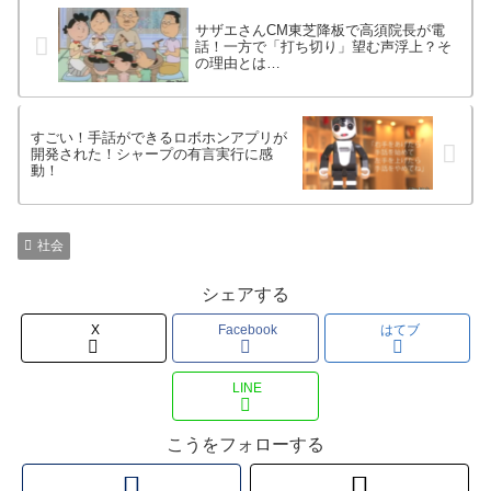
サザエさんCM東芝降板で高須院長が電
話！一方で「打ち切り」望む声浮上？そ
の理由とは…
すごい！手話ができるロボホンアプリが
開発された！シャープの有言実行に感
動！
社会
シェアする
X
Facebook
はてブ
LINE
こうをフォローする