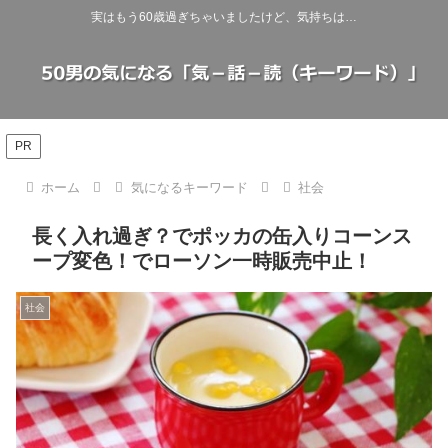
実はもう60歳過ぎちゃいましたけど、気持ちは…
PR
ホーム
気になるキーワード
社会
長く入れ過ぎ？でポッカの缶入りコーンス
ープ変色！でローソン一時販売中止！
社会