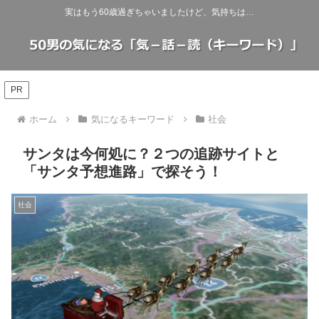
実はもう60歳過ぎちゃいましたけど、気持ちは…
PR
ホーム
気になるキーワード
社会
サンタは今何処に？２つの追跡サイトと
「サンタ予想進路」で探そう！
社会