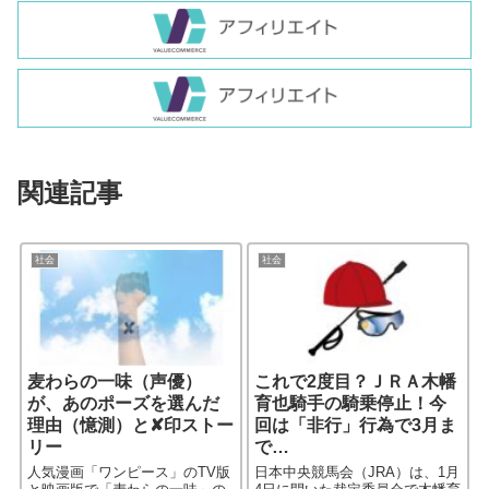
関連記事
社会
社会
麦わらの一味（声優）
これで2度目？ＪＲＡ木幡
が、あのポーズを選んだ
育也騎手の騎乗停止！今
理由（憶測）と✘印ストー
回は「非行」行為で3月ま
リー
で…
人気漫画「ワンピース」のTV版
日本中央競馬会（JRA）は、1月