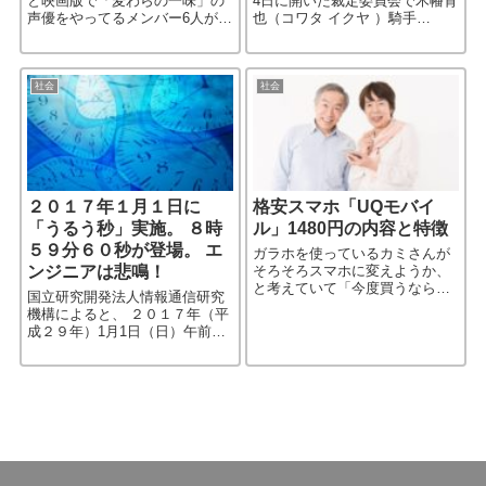
と映画版で「麦わらの一味」の
4日に開いた裁定委員会で木幡育
声優をやってるメンバー6人が、
也（コワタ イクヤ ）騎手
昨日、熊本に向けて応援動画を
（19）を3カ月の騎乗停止とし
流していることを前記事で伝え
た、と発表。 理由は「非行行
た。 ⇒ルフィーやゾロ（声優た
為」があったため、ということ
ち）が被災地を動画で応援！
らしい。未成年だからその理
社会
社会
［…続きを読む］
［…続きを読む］
２０１７年１月１日に
格安スマホ「UQモバイ
「うるう秒」実施。 ８時
ル」1480円の内容と特徴
５９分６０秒が登場。 エ
ガラホを使っているカミさんが
ンジニアは悲鳴！
そろそろスマホに変えようか、
と考えていて「今度買うなら、
国立研究開発法人情報通信研究
格安スマホの方が経済的じゃな
機構によると、 ２０１７年（平
いかな？」という… 彼女は今
成２９年）1月1日（日）午前８
「1480円」を前面に打ち出して
時５９分５９秒と午前９時００
いるUQモバイルが気になって
分００秒の間に 「８時５９分６
［…続きを読む］
０秒」が挿入されるとのこと。
この「うるう秒」の調整は［…
続きを読む］