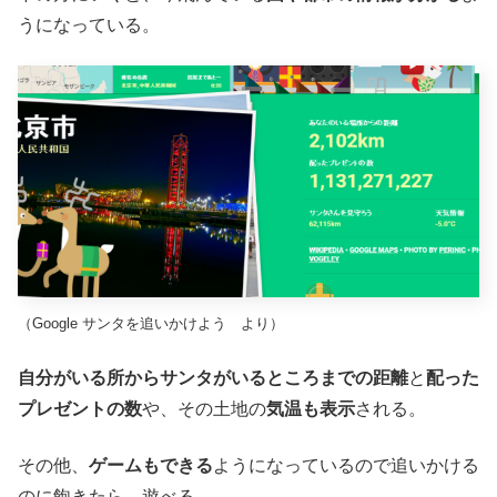
うになっている。
（Google サンタを追いかけよう より）
自分がいる所からサンタがいるところまでの距離
と
配った
プレゼントの数
や、その土地の
気温も表示
される。
その他、
ゲームもできる
ようになっているので追いかける
のに飽きたら、遊べる。