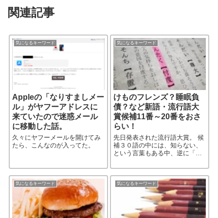
関連記事
気になるキーワード
気になるキーワード
Appleの「なりすましメー
けものフレンズ？睡眠負
ル」がヤフーアドレスに
債？など新語・流行語大
来ていたので迷惑メール
賞候補11番～20番をおさ
に移動した話。
らい！
久々にヤフーメールを開けてみ
先日発表された流行語大賞。 候
たら、こんなのが入ってた。
補３０語の中には、知らない、
という言葉もある中、逆に「こ
れだろう！」と予想される言葉
も、TVなどで紹介されている
が…。
気になるキーワード
気になるキーワード