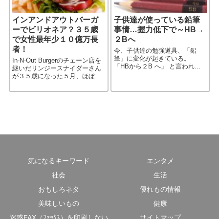
インアンドアウトバーガ
子供達が使っている鉛筆
ーでビリオネア？３５歳
事情…握力低下で～HB→
で女性最年少１０億万長
２Bへ
者！
今、子供達の勉強道具、「鉛
筆」に変化が起きている。
In-N-Out Burgerのチェーン店を
「HBから２B へ」 と言われて
継いだリンジースナイダーさん
も、何の事かピンと来ないだろ
が３５歳になった５月、ほぼ１
う。 答えは、「鉛筆の芯の硬
００％の株を相続しアメリカで
さ」だ。 そしてそれはどうや
女性では最も若い「ビリオネ
ら、子供達の握力の低下に原因
ア」になったという。 ミリオネ
があ［…続きを読む］
アなら聞いたこと［…続きを読
む］
気になるキーワード
エンタメ
社会
生活
おもしろネタ
優れもの情報
美味しいもの
健康
迷惑FAX（ﾌｧｯｸｽ）を印刷しない
サイトマップ