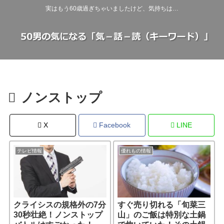
実はもう60歳過ぎちゃいましたけど、気持ちは…
ノンストップ
X
Facebook
LINE
テレビ情報
優れもの情報
クライシスの規格外の7分
すぐ売り切れる「旬菜三
30秒壮絶！ノンストップ
山」のご飯は特別な土鍋