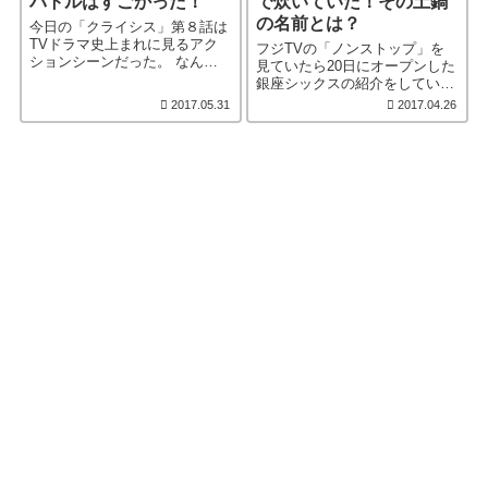
バトルはすごかった！
で炊いていた！その土鍋
の名前とは？
今日の「クライシス」第８話は
TVドラマ史上まれに見るアク
フジTVの「ノンストップ」を
ションシーンだった。 なんと
見ていたら20日にオープンした
７分３０秒のノン［…続きを読
銀座シックスの紹介をしてい
む］
た。 その中で、［…続きを読
2017.05.31
2017.04.26
む］