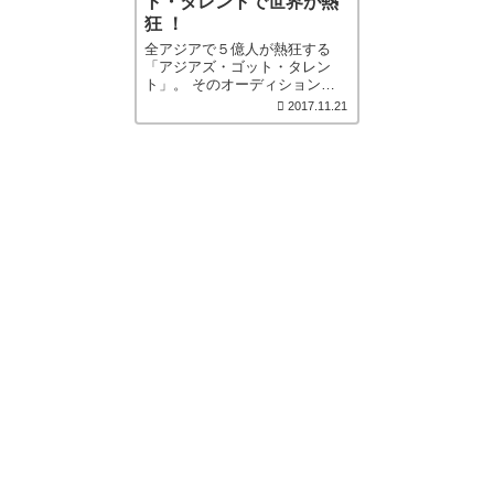
ト・タレントで世界が熱
狂 ！
全アジアで５億人が熱狂する
「アジアズ・ゴット・タレン
ト」。 そのオーディションで
日本のパフォーマー「［…続き
2017.11.21
を読む］