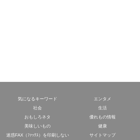
気になるキーワード
エンタメ
社会
生活
おもしろネタ
優れもの情報
美味しいもの
健康
迷惑FAX（ﾌｧｯｸｽ）を印刷しない
サイトマップ