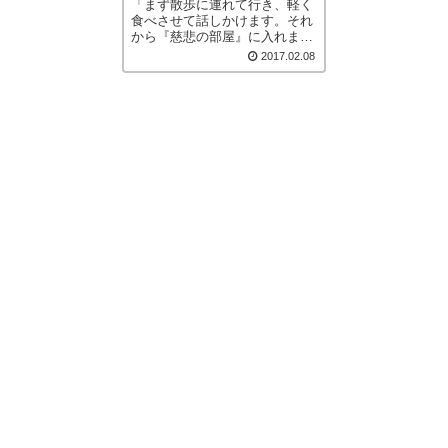
「まず散歩に連れて行き、軽く
食べさせて話しかけます。それ
から『慈悲の部屋』に入れま
す」 「台の上に乗［…続きを
2017.02.08
読む］