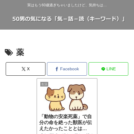
実はもう60歳過ぎちゃいましたけど、気持ちは…
薬
X
Facebook
LINE
生活
「動物の安楽死薬」で自
分の命を絶った獣医が伝
えたかったこととは…