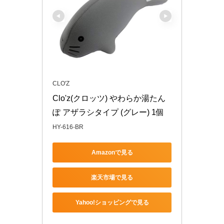
CLO'Z
Clo'z(クロッツ) やわらか湯たん
ぽ アザラシタイプ (グレー) 1個
HY-616-BR
Amazonで見る
楽天市場で見る
Yahoo!ショッピングで見る