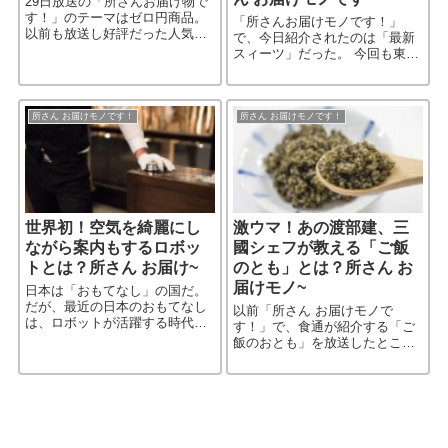
29日放送の「所さんお届け物で
す！」のテーマはゼロ円商品。
「所さんお届けモノです！」
以前も放送し好評だった人気企
で、今日紹介されたのは「最新
画の第３弾。「無料で、貰え
スィーツ」だった。 今回も東京
る、食べられるもの」の紹介だ
ビックサイトで行われた「最新
った。その中で、今話題の「無
スイーツが集まる展示会」に、
料スーパー」を取り上げてい
全国188社が集結。 前回「すだ
た。そ［…続きを読む］
ち味のとびっこ」などを見つけ
所さん お届けモノです！
所さん お届けモノです！
［…続きを読む］
世界初！空気を綺麗にし
激ウマ！あの渡部建、三
ながら案内もするロボッ
國シェフが教える「ご飯
トとは？所さん お届け~
のとも」とは？所さん お
届けモノ~
日本は「おもてなし」の国だ。
だが、最近の日本のおもてなし
以前「所さん お届けモノで
は、ロボットが活躍する時代に
す！」で、食通が紹介する「ご
なりつつあるらしい。 空気を綺
飯のおとも」を放送したとこ
麗にしながら、人を案内する世
ろ、その時紹介された商品は、
界初のロボット…がいよいよお
完売、半年待ち、の状況になっ
目見えする。
たらしい。 今回は、その時の食
通アンジャッシュの渡辺とフレ
ンチの［…続きを読む］