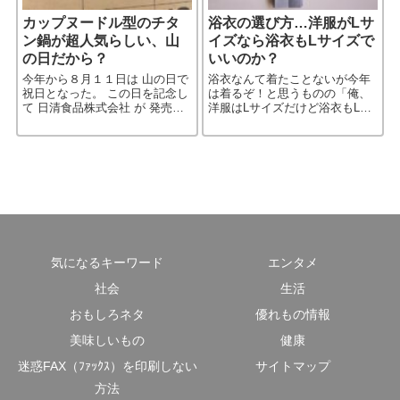
カップヌードル型のチタ
浴衣の選び方…洋服がLサ
ン鍋が超人気らしい、山
イズなら浴衣もLサイズで
の日だから？
いいのか？
今年から８月１１日は 山の日で
浴衣なんて着たことないが今年
祝日となった。 この日を記念し
は着るぞ！と思うものの「俺、
て 日清食品株式会社 が 発売し
洋服はLサイズだけど浴衣もLサ
たのが 『「山の日」制定記念
イズを選んでいいのかな？」と
カップヌードル型チタンクッカ
思った人はいないだろうか。 洋
ー』。 ひと目みただけで「欲し
服のサイズと浴衣のサイズ…ち
い！」と思った。
ょっと違うらしい。 調べてみ
［…続きを読む］
気になるキーワード
エンタメ
社会
生活
おもしろネタ
優れもの情報
美味しいもの
健康
迷惑FAX（ﾌｧｯｸｽ）を印刷しない
サイトマップ
方法