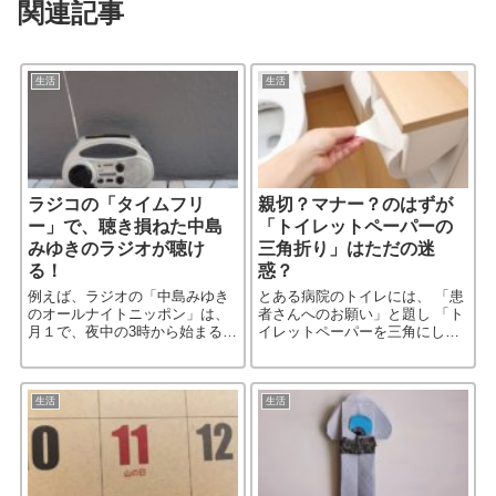
関連記事
生活
生活
ラジコの「タイムフリ
親切？マナー？のはずが
ー」で、聴き損ねた中島
「トイレットペーパーの
みゆきのラジオが聴け
三角折り」はただの迷
る！
惑？
例えば、ラジオの「中島みゆき
とある病院のトイレには、 「患
のオールナイトニッポン」は、
者さんへのお願い」と題し 「ト
月１で、夜中の3時から始まる。
イレットペーパーを三角にしな
どう考えても、月曜は、仕事な
いで下さい」 という注意書きが
ので、朝6半には起きなければ、
あった、というツィッターが 話
ならない。 睡眠時間１時間半は
題になっている。 三角折り…
きつい！ だから、今まで［…続
男子トイレではまず見か［…続
生活
生活
きを読む］
きを読む］