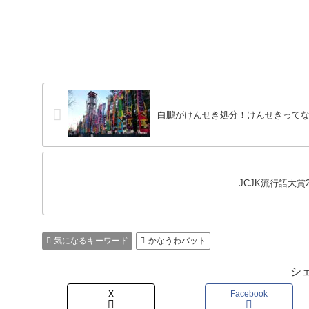
白鵬がけんせき処分！けんせきって
JCJK流行語大賞
気になるキーワード
かなうわバット
シ
X
Facebook