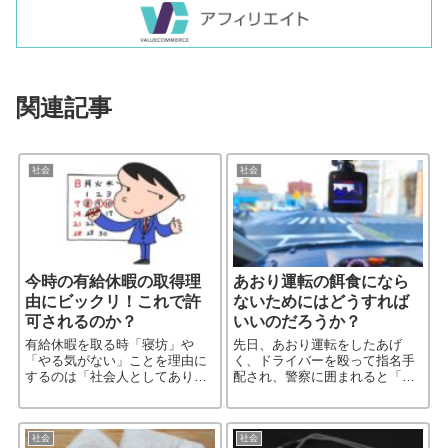
関連記事
社会
社会
今時の有給休暇の取得理
あおり運転の餌食になら
由にビックリ！これで許
ないためにはどうすれば
可されるのか？
いいのだろうか？
有給休暇を取る時「寝坊」や
先日、あおり運転をしたあげ
「やる気がない」ことを理由に
く、ドライバーを殴って指名手
するのは「社会人としてあり得
配され、警察に囲まれると「出
ない」「ズル休みと変わらな
頭する」と騒いで、結局は逮捕
い」と記事を書いたマイナビウ
された宮﨑容疑者。その後の調
ーマン。 この記事は、ネットユ
べで「前の車に妨害された」と
ーザーから批判を浴び炎上状態
供述していることが分かったら
社会
社会