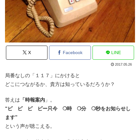
X
Facebook
LINE
2017.05.26
局番なしの「１１７」にかけると
どこにつながるか、貴方は知っているだろうか？
答えは
「時報案内
」。
“ピ ピ ピ ピー只今 ❍時 ❍分 ❍秒をお知らせし
ます”
という声が聴こえる。