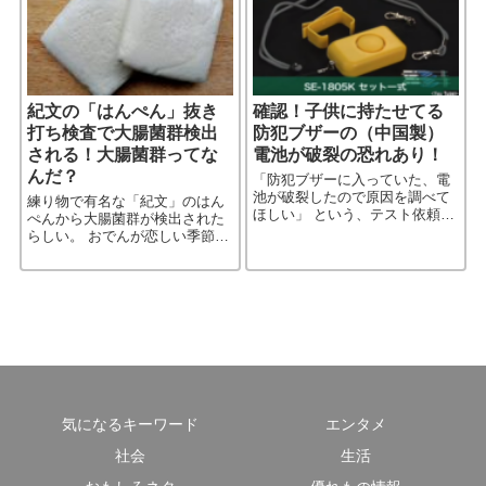
だった［…続きを読む］
しい。［…続きを読む］
紀文の「はんぺん」抜き
確認！子供に持たせてる
打ち検査で大腸菌群検出
防犯ブザーの（中国製）
される！大腸菌群ってな
電池が破裂の恐れあり！
んだ？
「防犯ブザーに入っていた、電
池が破裂したので原因を調べて
練り物で有名な「紀文」のはん
ほしい」 という、テスト依頼が
ぺんから大腸菌群が検出された
最初に国民生活センターに寄せ
らしい。 おでんが恋しい季節だ
られたのは昨年8月か…。 テス
と言うのに…こういうニュース
トした結果…実際、破裂を確
は残念だ。 …ん？大腸菌ではな
認。 今日、国民生活センターは
く、大腸菌群？…何が違うのだ
［…続きを読む］
ろう？
気になるキーワード
エンタメ
社会
生活