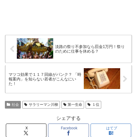
淡路の祭り不参加なら罰金1万円！祭り
のために仕事を休める？
マツコ効果で１１７回線がパンク？ 「時
報案内」を知らない若者がこんなにい
た！
社会
サラリーマン川柳
第一生命
１位
シェアする
X
Facebook
はてブ