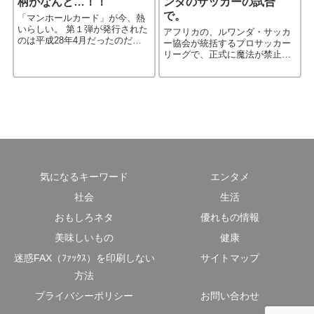
柄がなんと…！！
ンダのサッカーの試合
で。
「マンホールカード」が今、熱
いらしい。 第１弾が発行された
アフリカの、ルワンダ・サッカ
のは平成28年4月だったのだが
ー協会が統括するプロサッカー
すごい人気で、今年4月には早く
リーグで、正式に魔法が禁止に
も第４弾が発行されたらしい。
なった。 映画のハリーポッター
発行している都市は、わずか1年
の中の話ではない。 信じられな
でなんと５倍強に膨れ上［…続
いが現実の出来事なのだ。
きを読む］
気になるキーワード
エンタメ
社会
生活
おもしろネタ
優れもの情報
美味しいもの
健康
迷惑FAX（ﾌｧｯｸｽ）を印刷しない
サイトマップ
方法
プライバシーポリシー
お問い合わせ