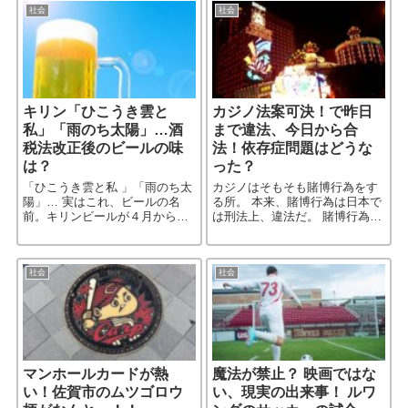
社会
社会
キリン「ひこうき雲と
カジノ法案可決！で昨日
私」「雨のち太陽」…酒
まで違法、今日から合
税法改正後のビールの味
法！依存症問題はどうな
は？
った？
「ひこうき雲と私 」「雨のち太
カジノはそもそも賭博行為をす
陽」… 実はこれ、ビールの名
る所。 本来、賭博行為は日本で
前。キリンビールが４月から発
は刑法上、違法だ。 賭博行為を
売する「酒税法改正後」に販売
していたバーが、時々警察に摘
予定のビールの名前。さて、こ
発されるというニュースが流れ
の名前からどんな味を想像す
たりする。 だから、カジノを作
る？
るには、カジノを作るための
社会
社会
［…続きを読む］
マンホールカードが熱
魔法が禁止？ 映画ではな
い！佐賀市のムツゴロウ
い、現実の出来事！ ルワ