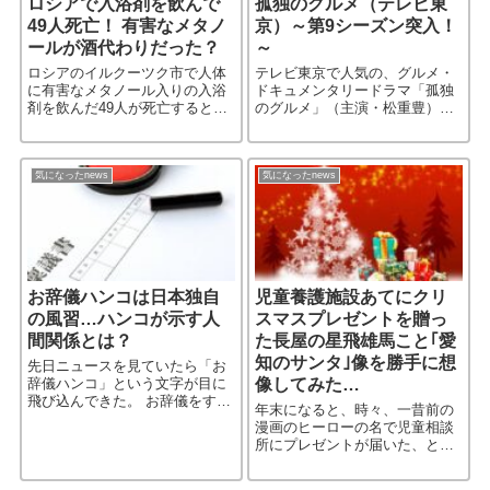
ロシアで入浴剤を飲んで
孤独のグルメ（テレビ東
49人死亡！ 有害なメタノ
京）～第9シーズン突入！
ールが酒代わりだった？
～
ロシアのイルクーツク市で人体
テレビ東京で人気の、グルメ・
に有害なメタノール入りの入浴
ドキュメンタリードラマ「孤独
剤を飲んだ49人が死亡するとい
のグルメ」（主演・松重豊）の
う事故（事件？）が起きた。 そ
第9シーズンが７月より放送され
れを受け、市は「非常事態宣
るとのニュースが飛び込んでき
言」を出した。
た。 待ってました！
気になったnews
気になったnews
お辞儀ハンコは日本独自
児童養護施設あてにクリ
の風習…ハンコが示す人
スマスプレゼントを贈っ
間関係とは？
た長屋の星飛雄馬こと｢愛
知のサンタ｣像を勝手に想
先日ニュースを見ていたら「お
辞儀ハンコ」という文字が目に
像してみた…
飛び込んできた。 お辞儀をする
年末になると、時々、一昔前の
ハンコ？ 誰かの愛称？ いやい
漫画のヒーローの名で児童相談
や、どうやら一部の社会人の間
所にプレゼントが届いた、とい
では常識らしい。
うニュースが流れる。 愛知県の
岡崎市役所と豊田市役所に「長