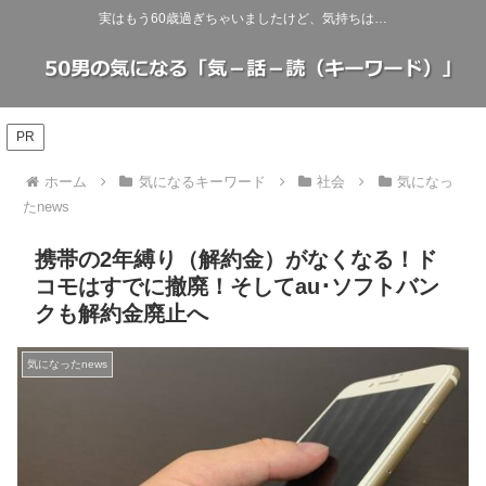
実はもう60歳過ぎちゃいましたけど、気持ちは…
PR
ホーム
気になるキーワード
社会
気になっ
たnews
携帯の2年縛り（解約金）がなくなる！ド
コモはすでに撤廃！そしてau･ソフトバン
クも解約金廃止へ
気になったnews