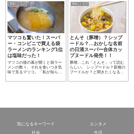
コーヒーを飲み比べ、レポート
と、意外と奥が深かった…
美味しいもの
美味しいもの
［…続きを読む］
マツコも驚いた！スーパ
とんそ（豚噌）？シップ
ー・コンビニで買える袋
ードル？…おかしな名前
ラーメンのランキング1位
の日清スーパー合体カッ
は塩味だった！
プヌードル発売！！
マツコの後の幕が開くと袋ラー
豚噌…これ「とんそ」って読む
メンの数々。それを食いつき気
らしい。 シップードル？新種の
味で見るマツコ。「私が知らな
プードルか？と聞きたくなる
いのが出てる～」と言ったの
が… 他にも「チーチリカーマ
は、クマの絵が入った白地のパ
ト」とか、「シーリー」とか、
ッケージ。 これは日清の「ラー
知らない人には"なんだそ
メン屋さんの北海道函館しお」
れ？"って感じだろう。 だが、
今、［…続きを読む］
知って［…続きを読む］
気になるキーワード
エンタメ
社会
生活