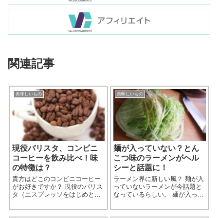
関連記事
美味しいもの
美味しいもの
現役バリスタ、コンビニ
麺が入っていない？とん
コーヒーを飲み比べ！味
こつ味のラーメンがヘル
の特徴は？
シーと話題に！
貴方はどこのコンビニコーヒー
ラーメン界に新しい風？ 麺が入
がお好きですか？ 現役のバリス
っていないラーメンが今話題と
タ（エスプレッソをはじめとす
なっているらしい。 麺が入って
るコーヒーを淹れる職業、およ
いなくてラーメンなのか？とい
びその職業についている人物）
う疑問はさておいて… じゃぁ何
柳さんがコンビニ5社のブラック
が入っているのか？ 調べてみる