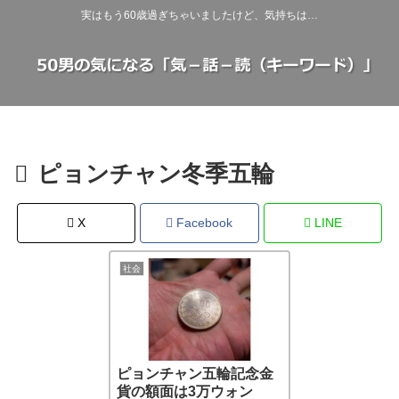
実はもう60歳過ぎちゃいましたけど、気持ちは…
ピョンチャン冬季五輪
X
Facebook
LINE
社会
ピョンチャン五輪記念金
貨の額面は3万ウォン