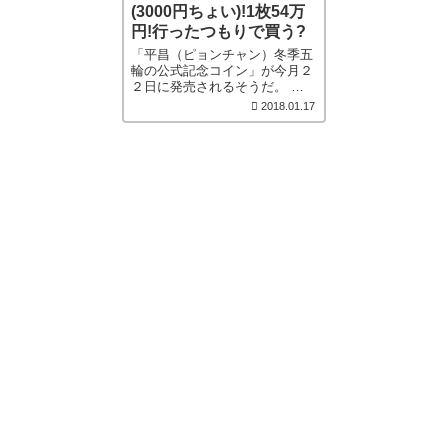
(3000円ちょい)!1枚54万
円!行ったつもりで買う?
「平昌（ピョンチャン）冬季五
輪の公式記念コイン」が今月２
２日に発売されるそうだ。 金
貨、と銀貨の2種［…続きを読
2018.01.17
む］