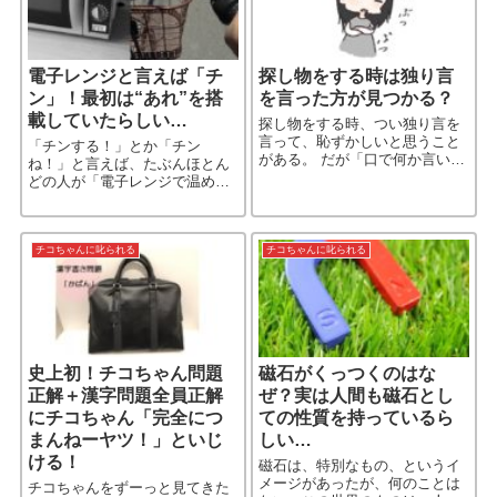
電子レンジと言えば「チ
探し物をする時は独り言
ン」！最初は“あれ”を搭
を言った方が見つかる？
載していたらしい…
探し物をする時、つい独り言を
言って、恥ずかしいと思うこと
「チンする！」とか「チン
がある。 だが「口で何か言いな
ね！」と言えば、たぶんほとん
がら探したりしたりすると発見
どの人が「電子レンジで温め
しやすいみたいなことが起こ
る」ということだとわかるだろ
る」らしい。
う。あるいは「チン」＝「電子
レンジ」と認識している人もい
るかもしれない。 「チン」は音
チコちゃんに叱られる
チコちゃんに叱られる
を表わす［…続きを読む］
史上初！チコちゃん問題
磁石がくっつくのはな
正解＋漢字問題全員正解
ぜ？実は人間も磁石とし
にチコちゃん「完全につ
ての性質を持っているら
まんねーヤツ！」といじ
しい…
ける！
磁石は、特別なもの、というイ
メージがあったが、何のことは
チコちゃんをずーっと見てきた