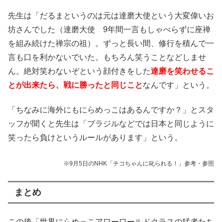
先生は「だるまというのは元は達磨大使という大変偉いお
坊さんでした（達磨大使 9年間一言もしゃべらずに座禅
を組み続けた禅宗の祖）。ずっと長い間、修行を積んで一
言も口を利かないでいた。もちろん笑うことなどしませ
ん。絶対笑わないぞという顔付きをした
達磨を笑わせるこ
とが出来たら、戦に勝ったと同じこと
なんです」という。
「ちなみに海外にもにらめっこはあるんですか？」とスタ
ッフが聞くと先生は「ブラジルなどでは日本と同じように
笑ったら負けというルールがあります」という。
※9月5日のNHK「チコちゃんに叱られる！」参考・参照
まとめ
この後「世界にらめっこアワーワールドクラスの猛者たち