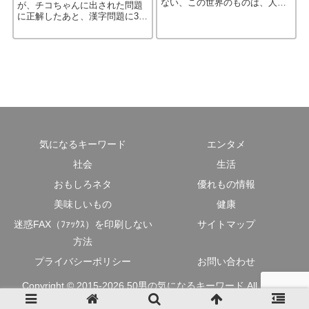
ない、この世界のものは、人間
が、チコちゃんに出された問題
も含めすべて磁石から作られて
に正解したあと、漢字問題に3人
いると言っても過言ではないら
（岡村とゲスト）とも正解、と
しい…
いうのは初めて見た。 それ
を“史上初！完全につまんねーヤ
ツ”と表現したことにも笑ったが
［…続きを読む］
気になるキーワード
エンタメ
社会
生活
おもしろネタ
優れもの情報
美味しいもの
健康
迷惑FAX（ﾌｧｯｸｽ）を印刷しない
サイトマップ
方法
プライバシーポリシー
お問い合わせ
Copyright © 2015-2026 50男の気になるキーワード All Rights
Reserved.