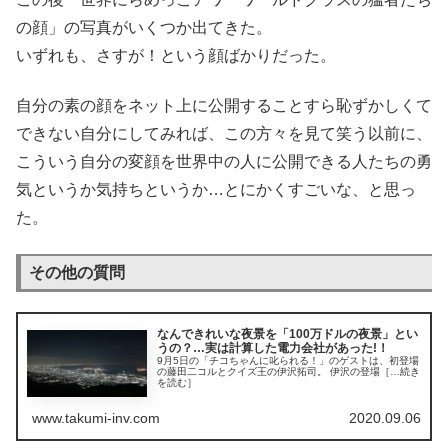
の顔」の写真がいくつか出てきた。
いずれも、さすが！という顔ばかりだった。
自分の素の顔をネット上に公開することすら恥ずかしくて
できない自分にしてみれば、この方々を見て笑う以前に、
こういう自分の変顔を世界中の人に公開できる人たちの勇
気というか気持ちというか…とにかくすごいな、と思っ
た。
その他の質問
なんできれいな夜景を「100万ドルの夜景」とい
うの？…実は計算した電力会社があった!！
9月5日の「チコちゃんに叱られる！」のゲストは、初登場
の藤田二コルとクイズ王の伊沢拓司。 伊沢の登場［…続き
を読む］
www.takumi-inv.com
2020.09.06