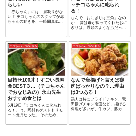
らしい
～チコちゃんに叱られ
る！
「赤ちゃん」には、肩凝りがな
い？ チコちゃんのスタッフが赤
なんで「おにぎりは三角」なの
ちゃんの動きを、一時間真似し
か… 昔は母が握ってくれたおに
続けたら、筋肉の硬さが平均値
ぎりは、饅頭のような形だっ
を大きく下回る、という結果が
た。 だが、確かに今、おにぎ
出たそうだ…。
り、と言えば「三角」というイ
メージが強い。 「三角のおにぎ
りが握れない」という人もいる
チコちゃんに叱られる
チコちゃんに叱られる
の［…続きを読む］
目指せ100才！すごい長寿
なんで唐揚げと言えば鶏
食BEST３…（チコちゃん
肉ばっかりなの？…理由
でおなじみの）永山先生
は3つある！
おすすめ食とは
鶏肉は特にフライドチキン、竜
田揚げチキン南蛮など、揚げる
6月19日「チコちゃんに叱られ
料理が多いが、牛カツ、豚カツ
る！」は、岡村もゲストもリモ
など他のお肉でも揚げる料理は
ート出演だった。 そのため、今
ある。 なのに、どうして唐揚げ
回の「働き方改革のコーナー」
と言えば鶏肉ばかり、なのだろ
は、チコちゃん1人の「刈り上
うか？
げ」姿のアップからはじまっ
た。 この番組は、いろんなジャ