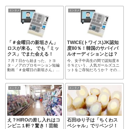
エンタメ
エンタメ
「＃金曜日の新垣さん」
TWICE(トワイス)JK認知
ロスが来る。 でも「ミッ
度80％！韓国のサバイバ
クス」でまた会える！
ルオーディションとは？
７月７日から始まった、トヨ
今、女子中高生の間で認知度８
タ・ノアのプロモーション短編
０％という、人気ガールズユニ
動画「＃金曜日の新垣さん」
ットをご存知だろうか？ そのグ
も、いよいよ９月１日で終了す
ループ名は「ＴＷＩＣＥ（トワ
る。 一部熱狂的ファンの間では
イス）」。 TTポーズが社会現象
「＃金曜日の新垣さんロス」さ
（？）になり、世界で最も美し
え囁かれているという。 たぶ
い顔100人の第8位がいて［…続
エンタメ
エンタメ
ん、私［…続きを読む］
きを読む］
え？HIROの差し入れはコ
石田ゆり子は「ちくわス
ンビニ１軒？驚き！芸能
ペシャル」でリベンジ！