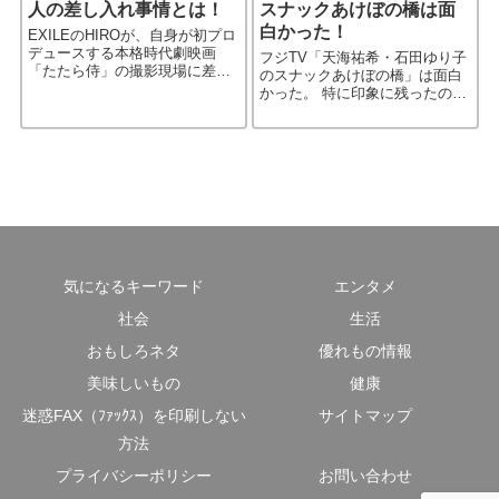
人の差し入れ事情とは！
スナックあけぼの橋は面
白かった！
EXILEのHIROが、自身が初プロ
デュースする本格時代劇映画
フジTV「天海祐希・石田ゆり子
「たたら侍」の撮影現場に差し
のスナックあけぼの橋」は面白
入れたものが 話題になってい
かった。 特に印象に残ったのは
る。 それはなんと！「コンビニ
天海祐希と石田ゆり子が歌う
丸ごと１軒」。 ドラマや映画の
『ウォンテッド』。 振り付けも
撮影現場で付き物なのが［…続
ちゃんとしてたし、歌も上手
きを読む］
い。 ちょっと間違えて照れる石
［…続きを読む］
気になるキーワード
エンタメ
社会
生活
おもしろネタ
優れもの情報
美味しいもの
健康
迷惑FAX（ﾌｧｯｸｽ）を印刷しない
サイトマップ
方法
プライバシーポリシー
お問い合わせ