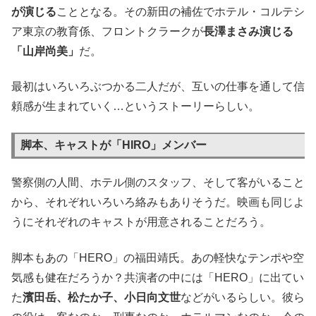
が演じる
こととなる。その新田の補佐でホテル・コルテシ
ア東京の教育係、フロントクラークが
長澤まさみ演じる
「山岸尚美」
だ。
最初はいろいろぶつかる二人だが、互いの仕事を通して信
頼感が生まれていく…というストーリーらしい。
脚本、キャストが「HIRO」メンバー
警察側の人間、ホテル側のスタッフ、そして客がいること
から、それぞれいろいろ絡みもありそうだ。映画も同じよ
うにそれぞれのキャストが用意されることだろう。
脚本もあの「HERO」の福田靖氏。あの軽快なテンポや空
気感も健在だろうか？共演者の中には「HERO」に出てい
た
濱田岳、松たか子、小日向文世
などがいるらしい。彼ら