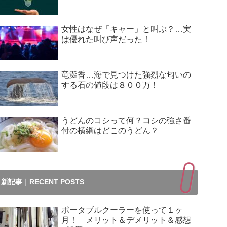
女性はなぜ「キャー」と叫ぶ？…実
は優れた叫び声だった！
竜涎香…海で見つけた強烈な匂いの
する石の値段は８００万！
うどんのコシって何？コシの強さ番
付の横綱はどこのうどん？
新記事｜RECENT POSTS
ポータブルクーラーを使って１ヶ
月！ メリット＆デメリット＆感想