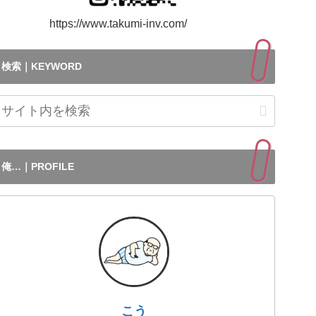
ttps://www.takumi-inv.com/
検索｜KEYWORD
俺…｜PROFILE
こう