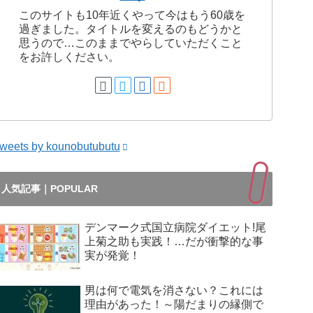
このサイトも10年近くやって今はもう60歳を
過ぎました。タイトルを変えるのもどうかと
思うので…このままでやらしていただくこと
をお許しください。
weets by kounobutubutu
人気記事｜POPULAR
デンマーク式国立病院ダイエット!尾
上菊之助も実践！…だが衝撃的な事
実が発覚！
男は何で電気を消さない？これには
理由があった！～陽だまりの縁側で