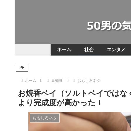
ホーム
社会
エンタメ
PR
ホーム
豆知識
おもしろネタ
お焼香ベイ（ソルトベイではな
より完成度が高かった！
おもしろネタ