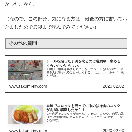
かった、から。
（なので、この部分、気になる方は…最後の方に書いてお
きましたので最後まで読んでみてください）
その他の質問
シールを貼った子供を叱るのは逆効果！褒める
ぐらいがいいらしい…
子供は、場所をあまり気にしないでシールを貼るので、お
母さんに怒られることがよくある。 だが、シールを［…続
きを読む］
www.takumi-inv.com
2020.02.02
肉屋でコロッケを売っているのは洋食のコック
が肉屋に転職したから！
なぜ肉屋でコロッケが売られているのか… いや、肉屋の元
コックの阿部清六さんが店先でコロッケ売らなけれ［…続
きを読む］
www.takumi-inv.com
2020.02.03