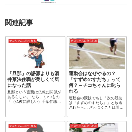
関連記事
チコちゃんに叱られる
チコちゃんに叱られる
「旦那」の語源よりも酒
運動会はなぜやるの？
井菜法住職が美しくて気
「すずめのすだち」って
になった話
何？～チコちゃんに叱ら
れる
旦那という言葉は仏教に関係が
あるらしい。 なら、 いつもの
運動会の競技でもし「次の競技
「（仏教に詳しい）千葉住職」
は『すずめのすだち』」と放送
が出てくるのか？ 「インド昔ば
されたら… ざわつくことは間違
なし」が出てくるのか？と思い
いない。
きや… …なんと、とても綺麗な
尼さんが出てきた。 酒井菜［…
続きを読む］
チコちゃんに叱られる
チコちゃんに叱られる