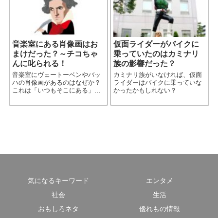
音楽室にある肖像画はお
仮面ライダーがバイクに
まけだった？～チコちゃ
乗っていたのはカミナリ
んに叱られる！
族の影響だった？
音楽室にヴェートーベンやバッ
カミナリ族がいなければ、仮面
ハの肖像画があるのはなぜか？
ライダーはバイクに乗っていな
これは「いつもそこにある」も
かったかもしれない？
ので、一つの風景なので、あえ
てその理由を考えようとはしな
かったものの一つだ。 だが、そ
の疑問を掘り下げると、楽器の
［…続きを読む］
気になるキーワード
エンタメ
社会
生活
おもしろネタ
優れもの情報