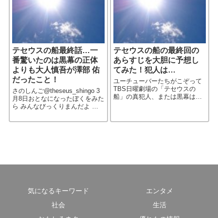
［…続きを読む］
テセウスの船最終話…一
テセウスの船の最終回の
番驚いたのは黒幕の正体
あらすじを大胆に予想し
よりも大人慎吾が澤部 佑
てみた！犯人は…
だったこと！
ユーチューバーたちがこぞって
TBS日曜劇場の「テセウスの
さのしんご@theseus_shingo 3
船」の真犯人、または黒幕は誰
月8日おとなになったぼくをみた
なのか、という予想をしてい
ら みんなびっくりまんだよ 大
る。自分も結構考えているの
人慎吾が澤部 佑だった。 …う
で、自分なりの考察をまとめて
ん、ぶっ飛んだ！ でも妙に納得
みた。
した！
気になるキーワード
エンタメ
社会
生活