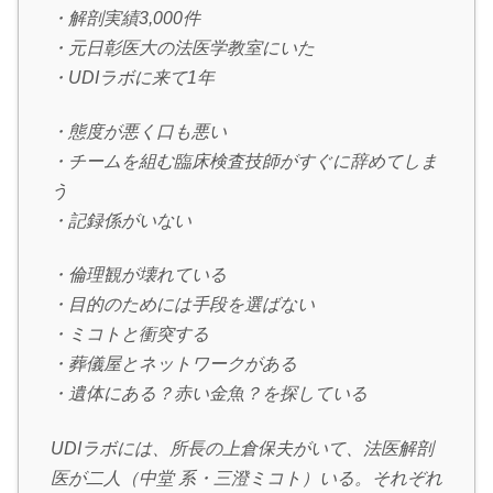
・解剖実績3,000件
・元日彰医大の法医学教室にいた
・UDIラボに来て1年
・態度が悪く口も悪い
・チームを組む臨床検査技師がすぐに辞めてしま
う
・記録係がいない
・倫理観が壊れている
・目的のためには手段を選ばない
・ミコトと衝突する
・葬儀屋とネットワークがある
・遺体にある？赤い金魚？を探している
UDIラボには、所長の上倉保夫がいて、法医解剖
医が二人（中堂 系・三澄ミコト）いる。それぞれ