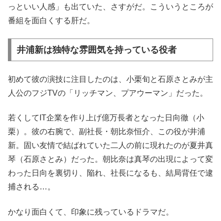
っといい人感」も出ていた、さすがだ。こういうところが
番組を面白くする肝だ。
井浦新は独特な雰囲気を持っている役者
初めて彼の演技に注目したのは、小栗旬と石原さとみが主
人公のフジTVの「リッチマン、プアウーマン」だった。
若くしてIT企業を作り上げ億万長者となった日向徹（小
栗）。彼の右腕で、副社長・朝比奈恒介、この役が井浦
新。固い友情で結ばれていた二人の前に現れたのが夏井真
琴（石原さとみ）だった。朝比奈は真琴の出現によって変
わった日向を裏切り、陥れ、社長になるも、結局背任で逮
捕される…。
かなり面白くて、印象に残っているドラマだ。