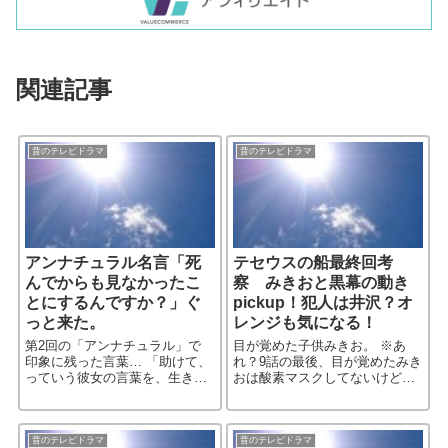
関連記事
昔のテレビドラマ
昔のテレビドラマ
アンナチュラル名言「死
テセウスの船最終回考
んでからも見なかったこ
察 みきおと黒幕の動き
とにするんですか？」ぐ
pickup！犯人は井沢？オ
っと来た。
レンジも気になる！
第2回の「アンナチュラル」で
目が覚めた子供みきお。 ※あ
印象に残った言葉… 「助けて、
れ？9話の最後、目が覚めたみき
っていう彼女の言葉を、生きて
おは酸素マスクしてないけど、
いる時も助けられずに、死んで
変更前の最終回予告動画の目が
からも見なかったことにするん
覚めたみきおは酸素マスクして
ですか？」 カンドーした。
るぞ？ 彼は、この後どうするの
だろう？ 考えられるのは２つ
昔のテレビドラマ
昔のテレビドラマ