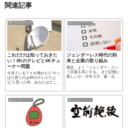
関連記事
気になるキーワード
気になるキーワード
これだけは知っておきた
ジェンダーレス時代の到
い！4Kのテレビと4Kチュ
来と企業の取り組み
ーナー問題
最近、よく「ジェンダー」とい
う言葉を耳にする。 まだ記憶に
今見ているＴＶが壊れたら“やっ
新しいが、今年３月、森・元東
ぱり買うのは4Kのテレビだよ
京オリンピック、パラリンピッ
な”と思った時、あなたはどこま
ク組織委員会会長が、JOC臨時
で「4Kテレビ」の事を知ってい
評議員会で「女性蔑視」ともと
るだろうか。 「4K」ってなん
れる発言をしたことで「ジェン
だ？ 「新4K8K衛星放送」って
［…続きを読む］
なんだ？ …そして、［…続きを
気になるキーワード
気になるキーワード
読む］