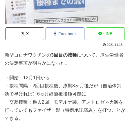
X
Facebook
LINE
2021.11.15
新型コロナワクチンの
3回目の接種
について、厚生労働省
の決定事項が明らかになった。
・開始：12月1日から
・接種間隔：2回目接種後、原則8ヶ月後だが（自治体判
断で早ければ）6ヵ月経過後接種可能に
・交差接種：過去2回、モデルナ製、アストロゼネカ製を
打っていてもファイザー製（特例承認済み）を打つことが
できる。