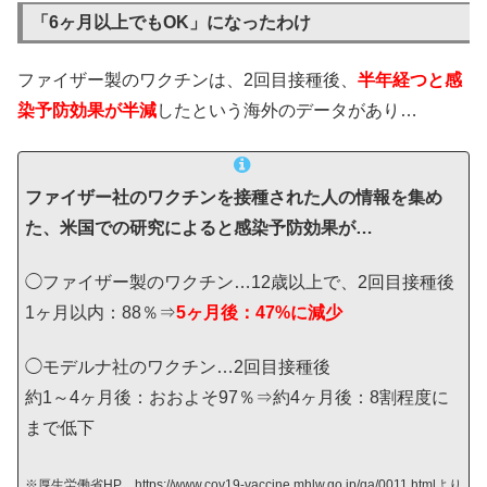
「6ヶ月以上でもOK」になったわけ
ファイザー製のワクチンは、2回目接種後、
半年経つと感
染予防効果が半減
したという海外のデータがあり…
ファイザー社のワクチンを接種された人の情報を集め
た、米国での研究によると
感染予防効果が…
◯ファイザー製のワクチン…12歳以上で、2回目接種後
1ヶ月以内：88％⇒
5ヶ月後：47%に減少
◯モデルナ社のワクチン…2回目接種後
約1～4ヶ月後：おおよそ97％⇒約4ヶ月後：8割程度に
まで低下
※厚生労働省HP https://www.cov19-vaccine.mhlw.go.jp/qa/0011.htmlより