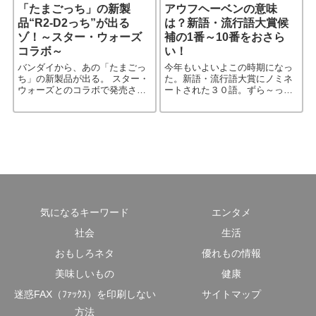
「たまごっち」の新製
アウフヘーベンの意味
品“R2-D2っち”が出る
は？新語・流行語大賞候
ゾ！～スター・ウォーズ
補の1番～10番をおさら
コラボ～
い！
バンダイから、あの「たまごっ
今年もいよいよこの時期になっ
ち」の新製品が出る。 スター・
た。新語・流行語大賞にノミネ
ウォーズとのコラボで発売され
ートされた３０語。ずら～っと
る、 その名も【R2-D2
見渡した所、いくつかわからな
TMAGOTCHI】 名前だけでもワ
い言葉がある。知らないままで
クワクが止まらない！
も問題はないだろうが、知って
おいて損はないだろう。 とりあ
え［…続きを読む］
気になるキーワード
エンタメ
社会
生活
おもしろネタ
優れもの情報
美味しいもの
健康
迷惑FAX（ﾌｧｯｸｽ）を印刷しない
サイトマップ
方法