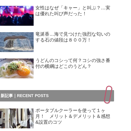
女性はなぜ「キャー」と叫ぶ？…実
は優れた叫び声だった！
竜涎香…海で見つけた強烈な匂いの
する石の値段は８００万！
うどんのコシって何？コシの強さ番
付の横綱はどこのうどん？
新記事｜RECENT POSTS
ポータブルクーラーを使って１ヶ
月！ メリット＆デメリット＆感想
&設置のコツ