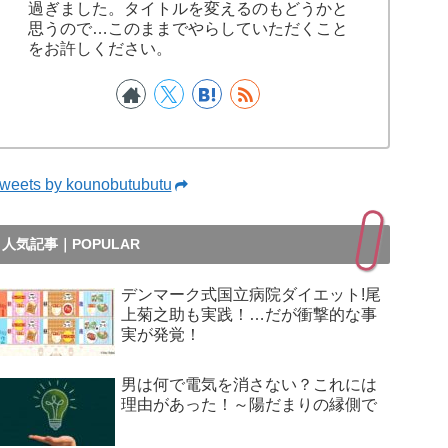
過ぎました。タイトルを変えるのもどうかと
思うので…このままでやらしていただくこと
をお許しください。
weets by kounobutubutu
人気記事｜POPULAR
デンマーク式国立病院ダイエット!尾
上菊之助も実践！…だが衝撃的な事
実が発覚！
男は何で電気を消さない？これには
理由があった！～陽だまりの縁側で