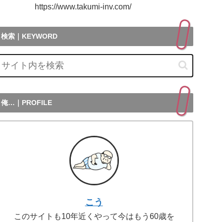
ttps://www.takumi-inv.com/
検索｜KEYWORD
俺…｜PROFILE
こう
このサイトも10年近くやって今はもう60歳を