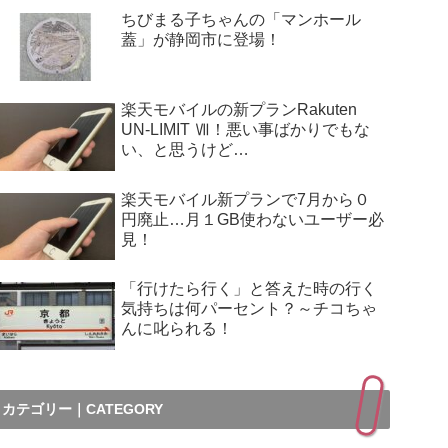
ちびまる子ちゃんの「マンホール
蓋」が静岡市に登場！
楽天モバイルの新プランRakuten
UN-LIMIT Ⅶ！悪い事ばかりでもな
い、と思うけど…
楽天モバイル新プランで7月から０
円廃止…月１GB使わないユーザー必
見！
「行けたら行く」と答えた時の行く
気持ちは何パーセント？～チコちゃ
んに叱られる！
カテゴリー｜CATEGORY