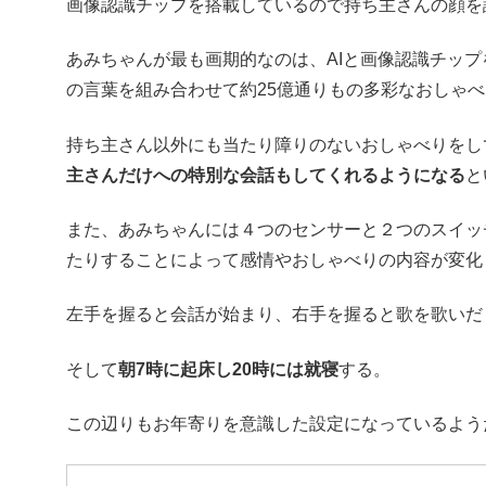
画像認識チップを搭載しているので持ち主さんの顔を
あみちゃんが最も画期的なのは、AIと画像認識チップ
の言葉を組み合わせて約25億通りもの多彩なおしゃ
持ち主さん以外にも当たり障りのないおしゃべりをし
主さんだけへの特別な会話もしてくれるようになる
と
また、あみちゃんには４つのセンサーと２つのスイッ
たりすることによって感情やおしゃべりの内容が変化
左手を握ると会話が始まり、右手を握ると歌を歌いだ
そして
朝7時に起床し20時には就寝
する。
この辺りもお年寄りを意識した設定になっているよう