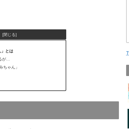
次
ん」とは
T
るが…
あみちゃん」