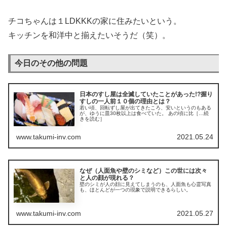
チコちゃんは１LDKKKの家に住みたいという。
キッチンを和洋中と揃えたいそうだ（笑）。
今日のその他の問題
日本のすし屋は全滅していたことがあった!?握り
すしの一人前１０個の理由とは？
若い頃、回転ずし屋が出てきたころ、安いというのもある
が、ゆうに皿30枚以上は食べていた。 あの頃に比［…続
きを読む］
www.takumi-inv.com
2021.05.24
なぜ（人面魚や壁のシミなど）この世には次々
と人の顔が現れる？
壁のシミが人の顔に見えてしまうのも、人面魚も心霊写真
も、ほとんどが一つの現象で説明できるらしい。
www.takumi-inv.com
2021.05.27