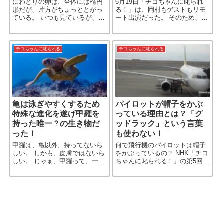
にわとりの卵は、全体には楕円
6月19日「チコちゃんに叱られ
形だが、片方がちょっととがっ
る！」は、岡村もゲストもリモ
ている。 いつも見ているが、な
ート出演だった。 そのため、今
ぜあの形なのか…なんて考えた
回の「働き方改革のコーナー」
ことはない。 でも、その理由
は、チコちゃん1人の「刈り上
は、“そういうことか、なるほ
げ」姿のアップからはじまっ
ど！”…な、答えだった。
た。 この番組は、いろんなジャ
チコちゃんに叱られる
チコちゃんに叱られる
［…続きを読む］
亀は泳ぎやすくするため
パイロットが帽子をかぶ
特殊な進化を遂げ甲羅を
っている理由とは？「グ
持った唯一？の生き物だ
ッドラック」という言葉
った！
も使わない！
甲羅は、亀以外、持ってないら
何で飛行機のパイロットは帽子
しい。 しかも、皮膚ではないら
をかぶっているの？ NHK「チコ
しい。 じゃぁ、甲羅って、一体
ちゃんに叱られる！」の第5回。
何なの？ …って、やっぱり知り
4つ目の問題「何で飛行機のパイ
たくなるねぇ。
ロットは帽子をかぶっている
の？」と聞かれた岡村は、最初
はわからへん、と言ってい［…
続きを読む］