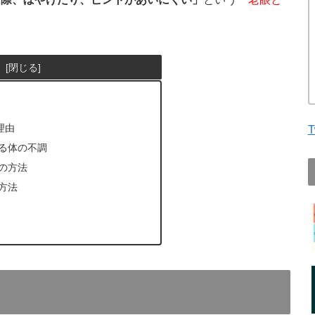
次
理由
T
る体の不調
の方法
方法