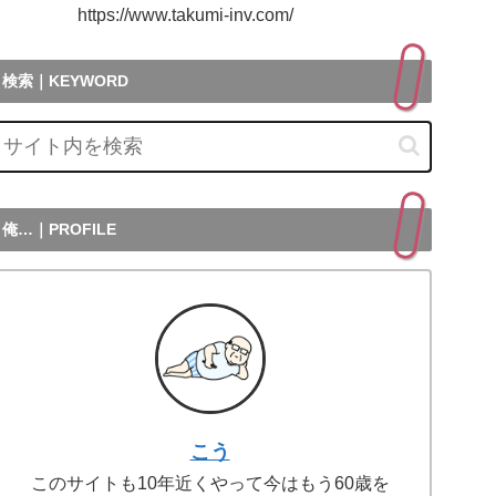
ttps://www.takumi-inv.com/
検索｜KEYWORD
俺…｜PROFILE
こう
このサイトも10年近くやって今はもう60歳を