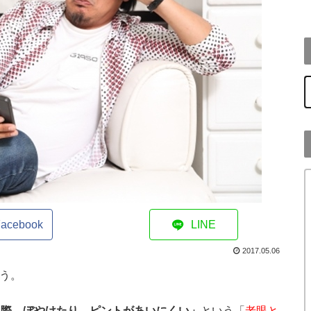
h
acebook
LINE
2017.05.06
いう。
る際、ぼやけたり、ピントがあいにくい」
という「
老眼と