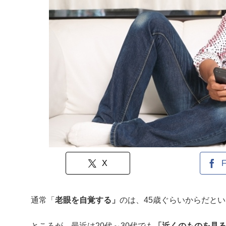
X
F
通常「
老眼を自覚する」
のは、45歳ぐらいからだと
ところが、最近は20代～30代でも
「近くのものを見