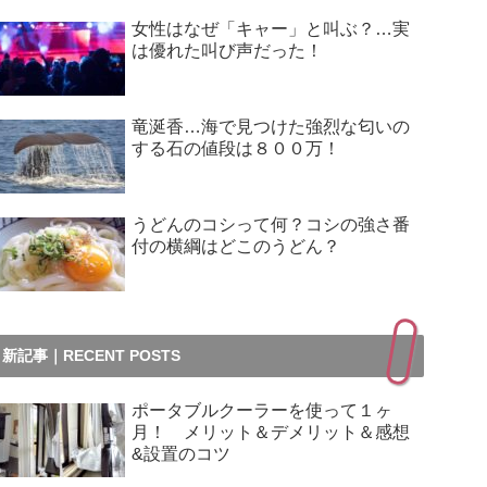
女性はなぜ「キャー」と叫ぶ？…実
は優れた叫び声だった！
竜涎香…海で見つけた強烈な匂いの
する石の値段は８００万！
うどんのコシって何？コシの強さ番
付の横綱はどこのうどん？
新記事｜RECENT POSTS
ポータブルクーラーを使って１ヶ
月！ メリット＆デメリット＆感想
&設置のコツ