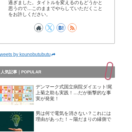
過ぎました。タイトルを変えるのもどうかと
思うので…このままでやらしていただくこと
をお許しください。
weets by kounobutubutu
人気記事｜POPULAR
デンマーク式国立病院ダイエット!尾
上菊之助も実践！…だが衝撃的な事
実が発覚！
男は何で電気を消さない？これには
理由があった！～陽だまりの縁側で