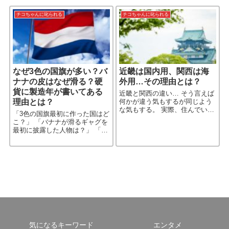
を表わす［…続きを読む］
は「…震災の時に漫画をどうす
るか、どうやって描くかは迷
チコちゃんに叱られる
チコちゃんに叱られる
［…続きを読む］
なぜ3色の国旗が多い？バ
近畿は国内用、関西は海
ナナの皮はなぜ滑る？硬
外用…その理由とは？
貨に製造年が書いてある
近畿と関西の違い… そう言えば
理由とは？
何かが違う気もするが同じよう
な気もする。 実際、住んでいる
「3色の国旗最初に作った国はど
人たちもあやふやなようだ。 今
こ？」 「バナナが滑るギャグを
回から、この番組が関西エリア
最初に披露した人物は？」 「紙
の金曜日放送が始まったらし
幣には無くて硬貨にはあるもの
い。 それに合わせてか、最初
といえば？」 今回の「チコちゃ
［…続きを読む］
んに叱られる！」の問題をクイ
ズにしてみました（笑）。
気になるキーワード
エンタメ