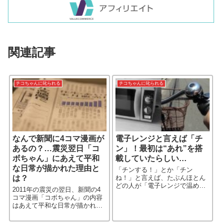
関連記事
チコちゃんに叱られる
チコちゃんに叱られる
なんで新聞に4コマ漫画が
電子レンジと言えば「チ
あるの？…震災翌日「コ
ン」！最初は“あれ”を搭
ボちゃん」にあえて平和
載していたらしい…
な日常が描かれた理由と
「チンする！」とか「チン
は？
ね！」と言えば、たぶんほとん
どの人が「電子レンジで温め
2011年の震災の翌日、新聞の4
る」ということだとわかるだろ
コマ漫画「コボちゃん」の内容
う。あるいは「チン」＝「電子
はあえて平和な日常が描かれて
レンジ」と認識している人もい
いたという。（※記事中に内容
るかもしれない。 「チン」は音
を掲載） 作者の植田まさしさん