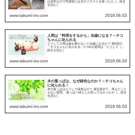
は戌年なので年賀状には犬のイラストを使った人［…続き
を読む］
www.takumi-inv.com
2018.06.03
人間は「料理をするから」虫歯になる？～チコ
ちゃんに叱られる
どうして人間は歯を磨かないと虫歯になるの？ 第8回の
「チコちゃんに叱られる」2つめの質問は「どうして［…
続きを読む］
www.takumi-inv.com
2018.06.03
木の葉っぱは、なぜ緑色なのか？～チコちゃん
に叱られる！
木の葉っぱはどうして緑色なの？ 身近過ぎて、考えたこと
もない質問。 葉っぱ＝緑としか思ってなかったが［…続き
を読む］
www.takumi-inv.com
2018.06.03