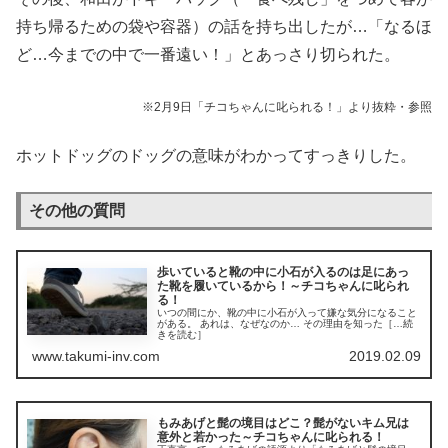
持ち帰るための袋や容器）の話を持ち出したが…「なるほ
ど…今までの中で一番遠い！」とあっさり切られた。
※2月9日「チコちゃんに叱られる！」より抜粋・参照
ホットドッグのドッグの意味がわかってすっきりした。
その他の質問
歩いていると靴の中に小石が入るのは足にあっ
た靴を履いているから！～チコちゃんに叱られ
る！
いつの間にか、靴の中に小石が入って嫌な気分になること
がある。 あれは、なぜなのか… その理由を知った［…続
きを読む］
www.takumi-inv.com
2019.02.09
もみあげと髭の境目はどこ？髭がないキム兄は
意外と若かった～チコちゃんに叱られる！