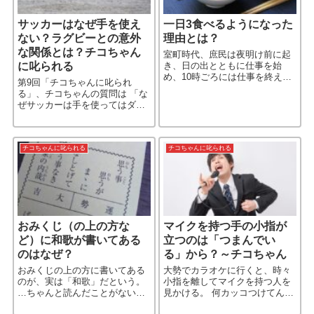
サッカーはなぜ手を使え
一日3食べるようになった
ない？ラグビーとの意外
理由とは？
な関係とは？チコちゃん
室町時代、庶民は夜明け前に起
に叱られる
き、日の出とともに仕事を始
め、10時ごろには仕事を終えて
第9回「チコちゃんに叱られ
一汁一彩の朝食を食べる。その
る」、チコちゃんの質問は 「な
後は、家で仕事道具の手入れな
ぜサッカーは手を使ってはダメ
どを行い、午後4時頃には夕食を
なの？」からはじまった。 サッ
食べ、日没後に寝る、という生
カー解説でお馴染みの松木安太
活［…続きを読む］
郎もこの理由は、知らなかっ
た。 サッカーの起源をたどって
チコちゃんに叱られる
チコちゃんに叱られる
い［…続きを読む］
おみくじ（の上の方な
マイクを持つ手の小指が
ど）に和歌が書いてある
立つのは「つまんでい
のはなぜ？
る」から？～チコちゃん
おみくじの上の方に書いてある
大勢でカラオケに行くと、時々
のが、実は「和歌」だという。
小指を離してマイクを持つ人を
…ちゃんと読んだことがない
見かける。 何カッコつけてん
が、そう言われれば確かに和歌
だ？ と心の中では思ったものだ