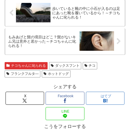
歩いていると靴の中に小石が入るのは足
にあった靴を履いているから！～チコち
ゃんに叱られる！
もみあげと髭の境目はどこ？髭がないキ
ム兄は意外と若かった～チコちゃんに叱
られる！
チコちゃんに叱られる
ダックスフント
チコ
フランクフルタ―
ホットドッグ
シェアする
X
Facebook
はてブ
LINE
こうをフォローする