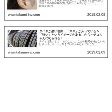
正直言って、もみあげの語源より「もみあげと髭の境目」
やキム兄の顔写真のひげを取ったら若くなったこと、［…
続きを読む］
www.takumi-inv.com
2019.02.09
タイヤが黒い理由…「スス」が入っている＆
「強い」というイメージがある、から～チコち
ゃんに叱られる！
タイヤは黒いもの… そのことに、なんの疑問を持たないの
はやっぱりボーっと生きているからなんだろうな…
www.takumi-inv.com
2019.02.09