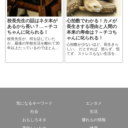
校長先生の話はネタ本が
心拍数でわかる！カメが
あるから長い？…～チコ
長生きする理由と人間の
ちゃんに叱られる！
本来の寿命は？～チコち
ゃんに叱られる！
校長先生が、何を話していた
か…最後の学校生活を離れて30
心拍数が少ないほど、長生きら
年以上たっているのでほとんど
しい。 だとすれば、怒らず、慌
覚えていない。が、よもやネタ
てず、ストレスもない生活をす
本があったとは…（ま、その頃
ることが望ましいのかもしれな
にもあったかどうかはわからな
い。 そう、カメのように生きれ
いが） ただ、結婚式でのスピー
ばいい。だが、今の世の中、そ
チ［…続きを読む］
んな生き方、できるだろうか？
［…続きを読む］
気になるキーワード
エンタメ
社会
生活
おもしろネタ
優れもの情報
美味しいもの
健康