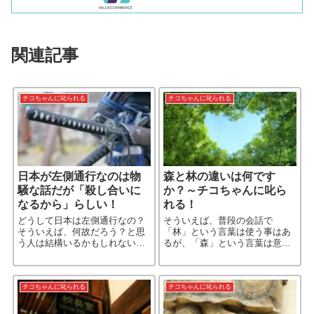
関連記事
チコちゃんに叱られる
チコちゃんに叱られる
日本が左側通行なのは物
森と林の違いは何です
騒な話だが「殺し合いに
か？～チコちゃんに叱ら
なるから」らしい！
れる！
どうして日本は左側通行なの？
そういえば、普段の会話で
そういえば、何故だろう？と思
「林」という言葉は使う事はあ
う人は結構いるかもしれない。
るが、「森」という言葉は意外
…が、私は知っていた。 どこで
と使わないことに気付いた。
仕入れた知識だったか忘れた
が、武士の刀が関係しているの
は知っていた。
チコちゃんに叱られる
チコちゃんに叱られる