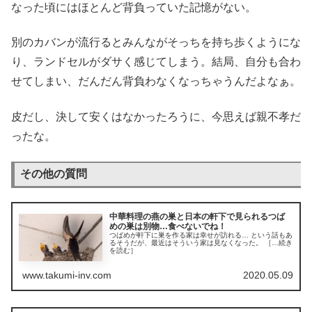
なった頃にはほとんど背負っていた記憶がない。
別のカバンが流行るとみんながそっちを持ち歩くようにな
り、ランドセルがダサく感じてしまう。結局、自分も合わ
せてしまい、だんだん背負わなくなっちゃうんだよなぁ。
皮だし、決して安くはなかったろうに、今思えば親不孝だ
ったな。
その他の質問
中華料理の燕の巣と日本の軒下で見られるつば
めの巣は別物…食べないでね！
つばめが軒下に巣を作る家は幸せが訪れる… という話もあ
るそうだが、最近はそういう家は見なくなった。 ［…続き
を読む］
www.takumi-inv.com
2020.05.09