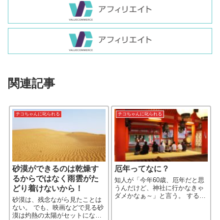
関連記事
チコちゃんに叱られる
チコちゃんに叱られる
砂漠ができるのは乾燥す
厄年ってなに？
るからではなく雨雲がた
知人が「今年60歳、厄年だと思
どり着けないから！
うんだけど、神社に行かなきゃ
ダメかなぁ～」と言う。 すると
砂漠は、残念ながら見たことは
「60歳は還暦だから、お祝いす
ない。 でも、映画などで見る砂
るんだよ」と別の知人が言う。
漠は灼熱の太陽がセットになっ
「そもそも厄払いって61歳にな