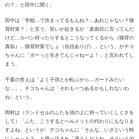
の？」と田中に聞く。
田中は「学校…で決まってるもんね？…あれじゃない？猫
背対策？」と言う。笑いが起きるが「真面目に言ってんだ
けど…カバン持ったりするとこうなってくるから（猫背の
真似）…猫背対策でしょ（自信ありげ）」という。がチコ
ちゃんに「ボーっと生きてんじゃねーよ！」と言われてし
まう。
千葉の答えは「よく子供とか転ぶから…ガードみたい
な…」。チコちゃんは「それも一つあるかもしれないわ
ね」という。
岡村は（ランドセルのふたを頭の上に持っていくしぐさを
して）「ふた、こうするとヘルメットの代わりにもなりま
すよね」というが、チコちゃんに「そんな、いざという時
にシャッと？」と突っ込まれ「違うんだよね、そういうの