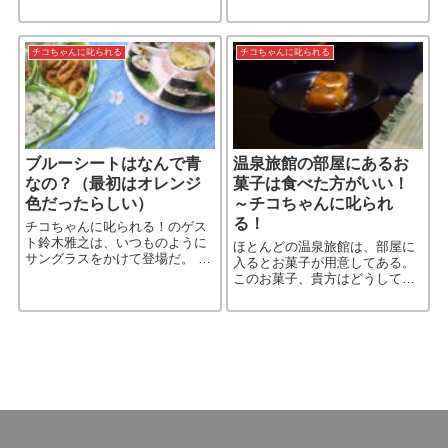
ているイメージがあるので「太
ってからじゃなかったっ［…続
陽の日差しが照り付け、ひたす
きを読む］
ら水分が蒸発して砂漠が生まれ
る」と思っていた。 だが、その
チコちゃんに叱られる
チコちゃんに叱られる
［…続きを読む］
ブルーシートはなんで青
温泉旅館の部屋にあるお
なの？（最初はオレンジ
菓子は食べた方がいい！
色だったらしい）
～チコちゃんに叱られ
る！
チコちゃんに叱られる！のゲス
ト鈴木雅之は、いつものように
ほとんどの温泉旅館は、部屋に
サングラスをかけて登場だ。 だ
入るとお菓子が用意してある。
が彼のサングラスはミラーなの
このお菓子、貴方はどうしてい
で、チコちゃんの姿やスタジオ
ただろうか？ お茶と一緒にすぐ
が綺麗にはっきり映っているの
食べる人、夜中小腹が空いた時
がわかる。 そのため今回、
食べる人、記念に持って帰る
CG［…続きを読む］
人… これからは、旅館に着いて
［…続きを読む］